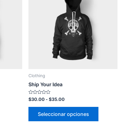
Clothing
Ship Your Idea
Valorado
$
30.00
-
$
35.00
con
0
de
Seleccionar opciones
5