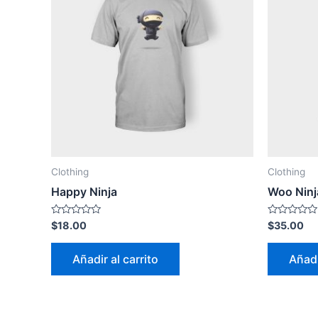
Clothing
Clothing
Happy Ninja
Woo Ninj
Valorado
Valorado
$
18.00
$
35.00
con
con
0
0
de
de
Añadir al carrito
Añadi
5
5