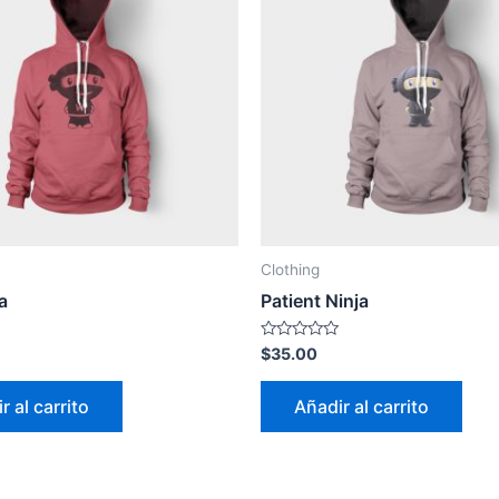
Clothing
a
Patient Ninja
Valorado
$
35.00
con
0
de
r al carrito
Añadir al carrito
5