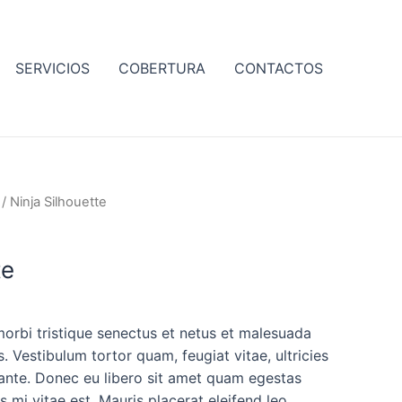
SERVICIOS
COBERTURA
CONTACTOS
/ Ninja Silhouette
te
morbi tristique senectus et netus et malesuada
. Vestibulum tortor quam, feugiat vitae, ultricies
 ante. Donec eu libero sit amet quam egestas
s mi vitae est. Mauris placerat eleifend leo.