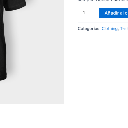
Añadir al c
Categorías:
Clothing
,
T-sh