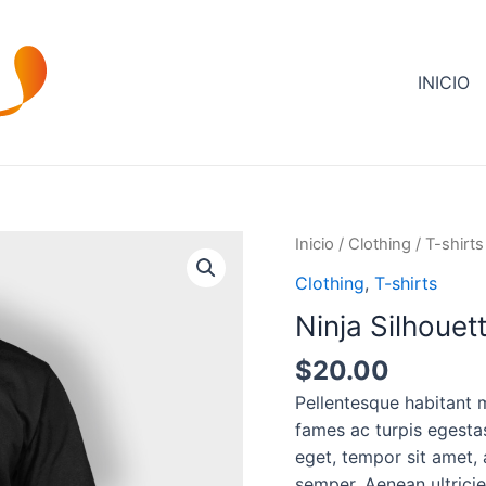
INICIO
Inicio
/
Clothing
/
T-shirts
Clothing
,
T-shirts
Ninja Silhouet
$
20.00
Pellentesque habitant 
fames ac turpis egestas
eget, tempor sit amet,
semper. Aenean ultricie