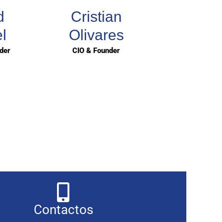
d
Cristian
l
Olivares
der
CIO & Founder
Contactos​