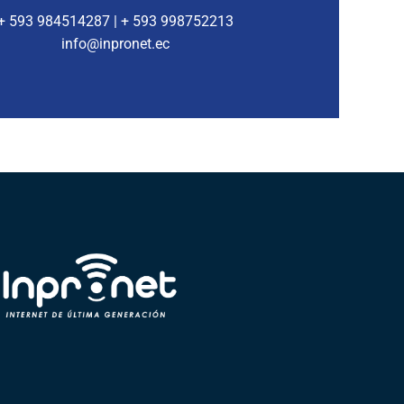
+ 593 984514287 | + 593 998752213
info@inpronet.ec