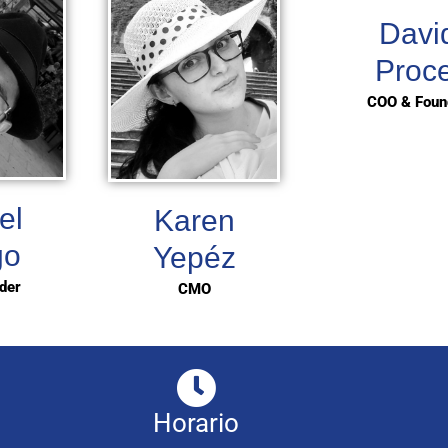
Davi
Proce
COO & Foun
el
Karen
go
Yepéz
der
CMO
Horario​